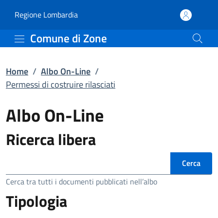
Permessi di costruire ri
Vai al contenuto principale
(apre in un'altra scheda).
Regione Lombardia
Comune di Zone
Home
/
Albo On-Line
/
Permessi di costruire rilasciati
Albo On-Line
Ricerca libera
Ricerca
Cerca tra tutti i documenti pubblicati nell’albo
Tipologia