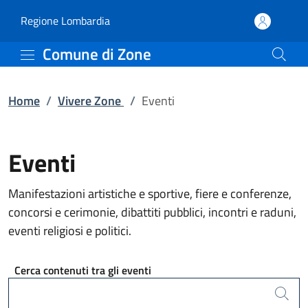
Eventi | Comune di Zone
Vai al contenuto principale
(apre in un'altra scheda).
Regione Lombardia
Comune di Zone
Home
/
Vivere Zone
/
Eventi
Eventi
Manifestazioni artistiche e sportive, fiere e conferenze,
concorsi e cerimonie, dibattiti pubblici, incontri e raduni,
eventi religiosi e politici.
Cerca contenuti tra gli eventi