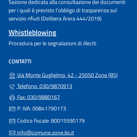
Sezione dedicata alla consultazione dei documenti
per i quali è previsto l'obbligo di trasparenza sul
servizio rifiuti (Delibera Arera 444/2019)
Whistleblowing
Procedura per le segnalazioni di illeciti
CONTATTI
(apre in
Via Monte Guglielmo, 42 - 25050 Zone (BS)
Telefono: 030/9870913
Fax: 030/9880167
P. IVA: 00841790173
Codice fiscale: 80015590179
info@comune.zone.bs.it