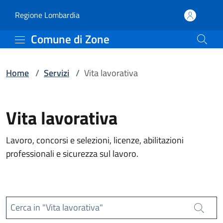
Servizi | Comune di Zon
Vai al contenuto principale
(apre in un'altra scheda).
Regione Lombardia
Comune di Zone
Home
/
Servizi
/
Vita lavorativa
Vita lavorativa
Lavoro, concorsi e selezioni, licenze, abilitazioni
professionali e sicurezza sul lavoro.
Cerca in "Vita lavorativa"
Cerca