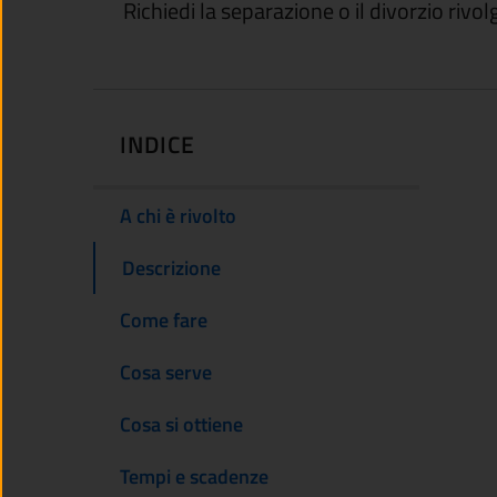
Richiedi la separazione o il divorzio rivol
INDICE
A chi è rivolto
Descrizione
Come fare
Cosa serve
Cosa si ottiene
Tempi e scadenze