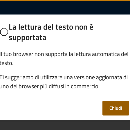
zio | Comune di Zon
La lettura del testo non è
sciano
supportata
Servizi
Vivere Zone
Il tuo browser non supporta la lettura automatica del
testo.
/
Separazione e divorzio
Ti suggeriamo di utilizzare una versione aggiornata di
uno dei browser più diffusi in commercio.
vorzio
Chiudi