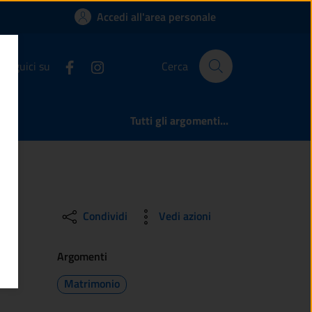
e
Accedi all'area personale
Seguici su
Cerca
Tutti gli argomenti...
Condividi
Vedi azioni
Argomenti
Matrimonio