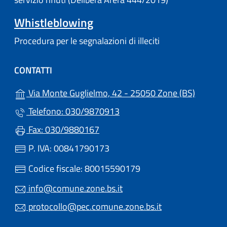
Whistleblowing
Procedura per le segnalazioni di illeciti
CONTATTI
(apre in
Via Monte Guglielmo, 42 - 25050 Zone (BS)
Telefono: 030/9870913
Fax: 030/9880167
P. IVA: 00841790173
Codice fiscale: 80015590179
info@comune.zone.bs.it
protocollo@pec.comune.zone.bs.it