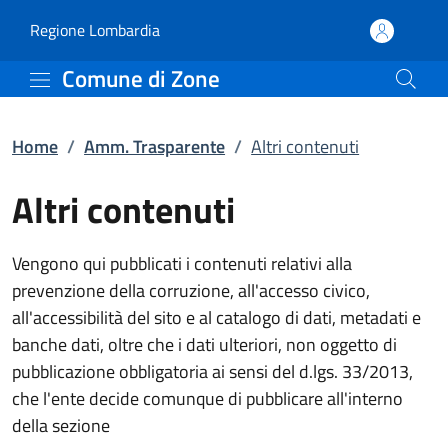
Altri contenuti | Amm. 
Vai al contenuto principale
(apre in un'altra scheda).
Regione Lombardia
Comune di Zone
Home
/
Amm. Trasparente
/
Altri contenuti
Altri contenuti
Vengono qui pubblicati i contenuti relativi alla
prevenzione della corruzione, all'accesso civico,
all'accessibilità del sito e al catalogo di dati, metadati e
banche dati, oltre che i dati ulteriori, non oggetto di
pubblicazione obbligatoria ai sensi del d.lgs. 33/2013,
che l'ente decide comunque di pubblicare all'interno
della sezione