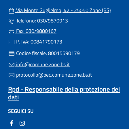
(apre in
Via Monte Guglielmo, 42 - 25050 Zone (BS)
Telefono: 030/9870913
Fax: 030/9880167
P. IVA: 00841790173
Codice fiscale: 80015590179
info@comune.zone.bs.it
protocollo@pec.comune.zone.bs.it
Rpd - Responsabile della protezione dei
dati
SEGUICI SU