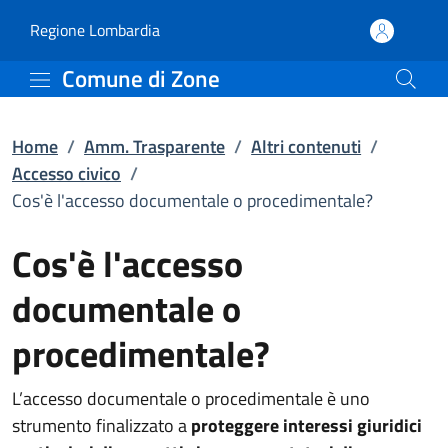
Cos'è l'accesso document
Vai al contenuto principale
(apre in un'altra scheda).
Regione Lombardia
Comune di Zone
Home
/
Amm. Trasparente
/
Altri contenuti
/
Accesso civico
/
Cos'è l'accesso documentale o procedimentale?
Cos'è l'accesso
documentale o
procedimentale?
L’accesso documentale o procedimentale è uno
strumento finalizzato a
proteggere interessi giuridici